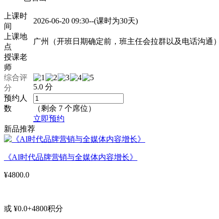
上课时
2026-06-20 09:30--(课时为30天)
间
上课地
广州（开班日期确定前，班主任会拉群以及电话沟通
点
授课老
师
综合评
5.0 分
分
预约人
数
（剩余
7
个席位）
立即预约
新品推荐
《AI时代品牌营销与全媒体内容增长》
¥4800.0
或 ¥0.0+4800积分