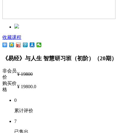
收藏课程
《易经》与人生 智慧研习班（初阶）（20期）
非会员
¥
19800
价
购买价
¥ 19800.0
格
0
累计评价
7
已售出